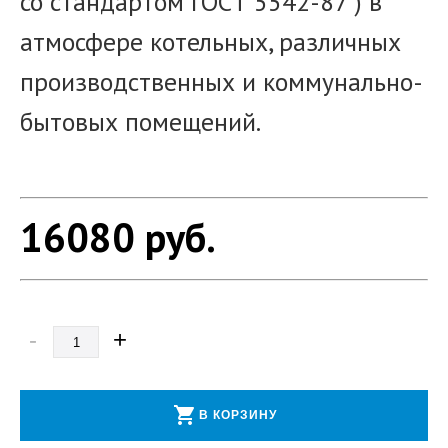
со стандартом ГОСТ 5542-87 ) в
атмосфере котельных, различных
производственных и коммунально-
бытовых помещений.
16080
руб.
-
+
shopping_cart
В КОРЗИНУ