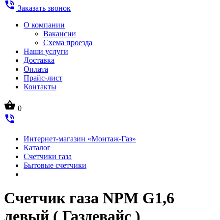
phone_in_talk
Заказать звонок
О компании
Вакансии
Схема проезда
Наши услуги
Доставка
Оплата
Прайс-лист
Контакты
shopping_basket
0
phone_in_talk
Интернет-магазин «Монтаж-Газ»
Каталог
Счетчики газа
Бытовые счетчики
Счетчик газа NPM G1,6
левый ( Газдевайс )