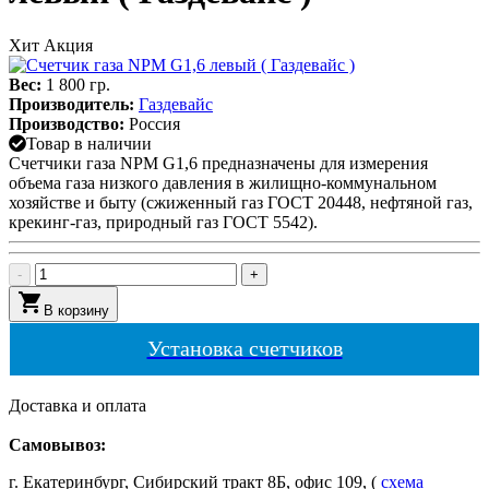
Хит
Акция
Вес:
1 800 гр.
Производитель:
Газдевайс
Производство:
Россия
Товар в наличии
Счетчики газа NPM G1,6 предназначены для измерения
объема газа низкого давления в жилищно-коммунальном
хозяйстве и быту (сжиженный газ ГОСТ 20448, нефтяной газ,
крекинг-газ, природный газ ГОСТ 5542).
-
+
shopping_cart
В корзину
Установка счетчиков
Доставка и оплата
Самовывоз:
г. Екатеринбург, Сибирский тракт 8Б, офис 109, (
схема